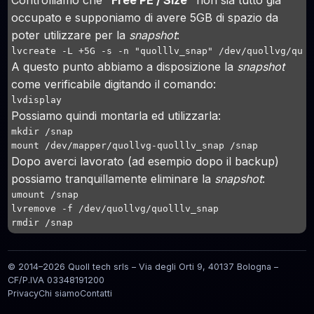
Controlliamo che "
Free PE / Size
" non sia tutto già
occupato e supponiamo di avere 5GB di spazio da
poter utilizzare per la
snapshot
:
lvcreate -L +5G -s -n "quolllv_snap" /dev/quollvg/quo
A questo punto abbiamo a disposizione la
snapshot
come verificabile digitando il comando:
lvdisplay
Possiamo quindi montarla ed utilizzarla:
mkdir /snap

mount /dev/mapper/quollvg-quolllv_snap /snap
Dopo averci lavorato (ad esempio dopo il backup)
possiamo tranquillamente eliminare la
snapshot
:
umount /snap

lvremove -f /dev/quollvg/quolllv_snap

rmdir /snap
© 2014–2026 Quoll tech srls – Via degli Orti 9, 40137 Bologna –
CF/P.IVA 03348191200
Privacy
Chi siamo
Contatti