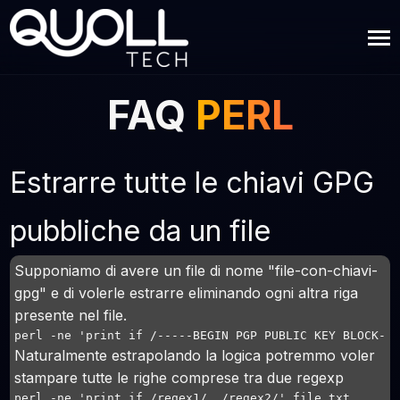
FAQ
PERL
Estrarre tutte le chiavi GPG
pubbliche da un file
Supponiamo di avere un file di nome "file-con-chiavi-
gpg" e di volerle estrarre eliminando ogni altra riga
presente nel file.
perl -ne 'print if /-----BEGIN PGP PUBLIC KEY BLOCK--
Naturalmente estrapolando la logica potremmo voler
stampare tutte le righe comprese tra due regexp
perl -ne 'print if /regex1/../regex2/' file.txt