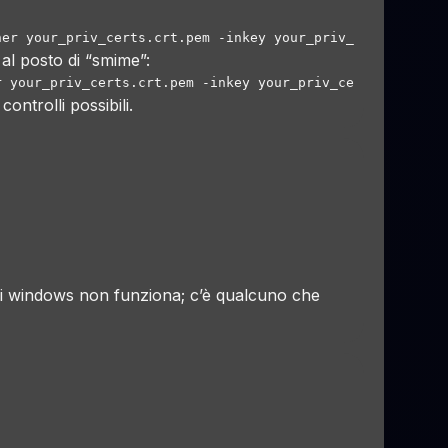
al posto di “smime”:
controlli possibili.
o di windows non funziona; c’è qualcuno che