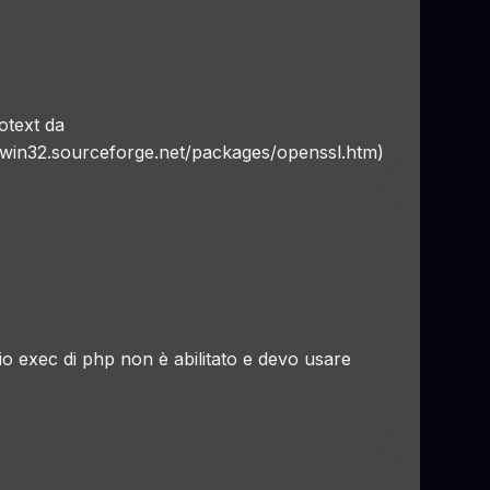
otext da
uwin32.sourceforge.net/packages/openssl.htm
)
io exec di php non è abilitato e devo usare