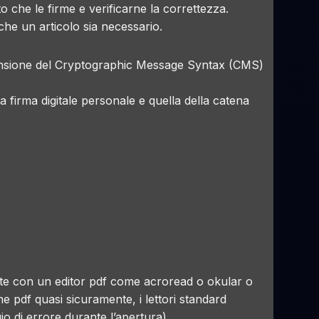
 che le firme e verificarne la correttezza.
he un articolo sia necessario.
nsione del
Cryptographic Message Syntax
(CMS)
 firma digitale personale e quella della catena
ente con un editor pdf come
acroread
o
okular
o
e pdf quasi sicuramente, i lettori standard
o di errore durante l’apertura).