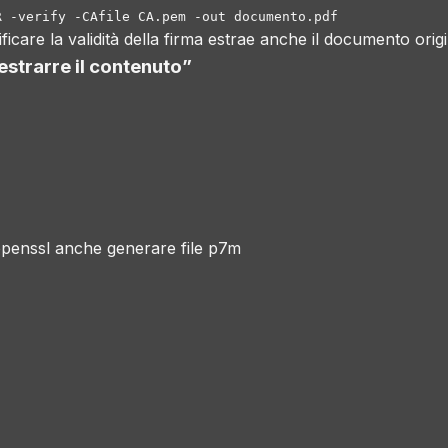
R -verify -CAfile CA.pem -out documento.pdf
care la validità della firma estrae anche il documento origi
estrarre il contenuto
”
 openssl anche generare file p7m