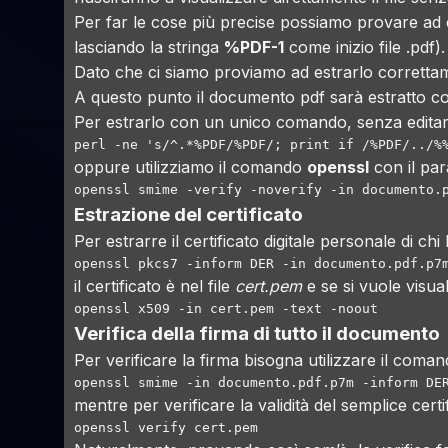
Per far le cose più precise possiamo provare ad edi
lasciando la stringa
%PDF-1
come inizio file .pdf).
Dato che ci siamo proviamo ad estrarlo correttame
A questo punto il documento pdf sarà estratto c
Per estrarlo con un unico comando, senza editar
perl -ne 's/^.*%PDF/%PDF/; print if /%PDF/../%
oppure utilizziamo il comando
openssl
con il pa
openssl smime -verify -noverify -in documento.
Estrazione del certificato
Per estrarre il certificato digitale personale di c
openssl pkcs7 -inform DER -in documento.pdf.p7
il certificato è nel file
cert.pem
e se si vuole visua
openssl x509 -in cert.pem -text -noout
Verifica della firma di tutto il documento
Per verificare la firma bisogna utilizzare il coma
openssl smime -in documento.pdf.p7m -inform DE
mentre per verificare la validità del semplice cert
openssl verify cert.pem