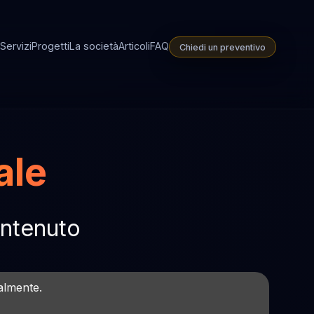
Servizi
Progetti
La società
Articoli
FAQ
Chiedi un preventivo
ale
ontenuto
talmente.