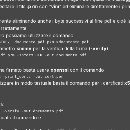
tare il file .
p7m
con “
vim
” ed eliminare direttamente i pri
nte eliminando anche i byte successivi al fine pdf e cioè l
orrettamente.
lo possiamo utilizzare il comando
%EOF/' documento.pdf.p7m >documento.pdf
rametro
smime
per la verifica della firma (
-verify
)
pdf.p7m -inform DER -out documento.pdf
hi ha firmato basta usare
openssl
con il comando
m -print_certs -out cert.pem
lizzare in modo testuale basta il comando per i certificati
x
ndo
R -verify -out documento.pdf
ificato il comando è