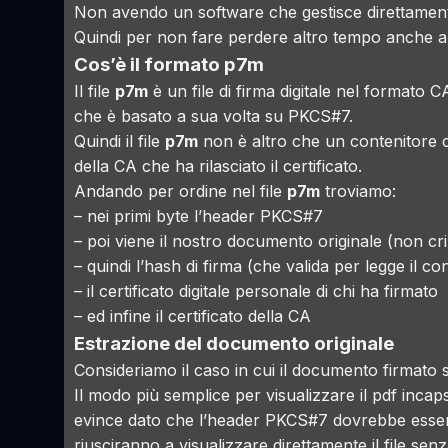
Non avendo un software che gestisce direttamente i
Quindi per non fare perdere altro tempo anche a 
Cos’è il formato p7m
Il file
p7m
è un file di firma digitale nel formato
C
che è basato a sua volta su
PKCS#7
.
Quindi il file
p7m
non è altro che un contenitore ch
della CA che ha rilasciato il certificato.
Andando per ordine nel file
p7m
troviamo:
– nei primi byte l’header
PKCS#7
– poi viene il nostro documento originale (non cri
– quindi l’hash di firma (che valida per legge il co
– il certificato digitale personale di chi ha firmato
– ed infine il certificato della CA
Estrazione del documento originale
Consideriamo il caso in cui il documento firmato
Il modo più semplice per visualizzare il pdf inc
evince
dato che l’header
PKCS#7
dovrebbe essere 
riusciranno a visualizzare direttamente il file se