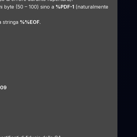
mi byte (50 – 100) sino a
%PDF-1
(naturalmente
a stringa
%%EOF
.
509