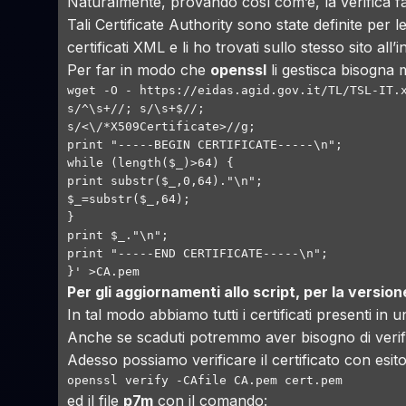
Naturalmente, provando così com’è, la verifica fal
Tali
Certificate Authority
sono state definite per le
certificati XML e li ho trovati sullo stesso sito all
Per far in modo che
openssl
li gestisca bisogna m
wget -O - https://eidas.agid.gov.it/TL/TSL-IT.x
s/^\s+//; s/\s+$//;

s/<\/*X509Certificate>//g;

print "-----BEGIN CERTIFICATE-----\n";

while (length($_)>64) {

print substr($_,0,64)."\n";

$_=substr($_,64);

}

print $_."\n";

print "-----END CERTIFICATE-----\n";

}' >CA.pem
Per gli aggiornamenti allo script, per la versio
In tal modo abbiamo tutti i certificati presenti in u
Anche se scaduti potremmo aver bisogno di verific
Adesso possiamo verificare il certificato con esito
openssl verify -CAfile CA.pem cert.pem
ed il file
p7m
con il comando: