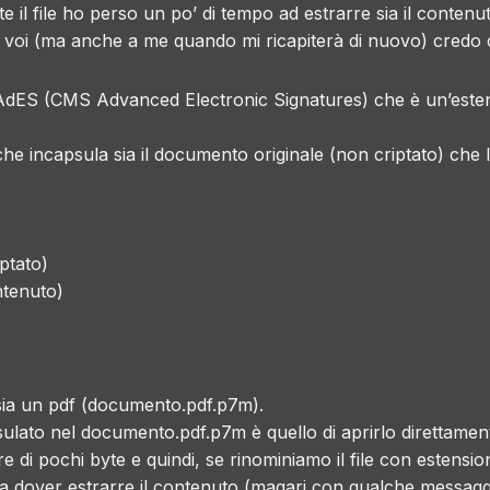
l file ho perso un po’ di tempo ad estrarre sia il contenuto
voi (ma anche a me quando mi ricapiterà di nuovo) credo c
AdES
(CMS Advanced Electronic Signatures) che è un’este
e incapsula sia il documento originale (non criptato) che la
ptato)
ntenuto)
 sia un pdf (documento.pdf.p7m).
apsulato nel documento.pdf.p7m è quello di aprirlo direttam
di pochi byte e quindi, se rinominiamo il file con estension
nza dover estrarre il contenuto (magari con qualche messaggi