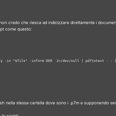
 credo che riesca ad indicizzare direttamente i documenti 
ipt come questo:
y -in "$file" -inform DER  2>/dev/null | pdftotext - - |
.sh nella stessa cartella dove sono i .p7m e supponendo se
lo script: