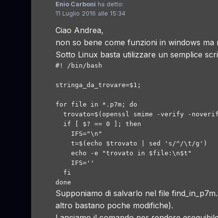
Enio Carboni
ha detto:
11 Luglio 2016 alle 15:34
Ciao Andrea,
non so bene come funzioni in windows ma non
Sotto Linux basta utilizzare un semplice scr
#! /bin/bash

stringa_da_trovare=$1;

for file in *.p7m; do

  trovato=$(openssl smime -verify -noverif
  if [ $? == 0 ]; then

    IFS="\n"

    t=$(echo $trovato | sed 's/^/\t/g')

    echo -e "trovato in $file:\n$t"

    IFS=''

  fi

done
Supponiamo di salvarlo nel file find_in_p7m
altro bastano poche modifiche).
Lanciamo il comando per rendere eseguibile 