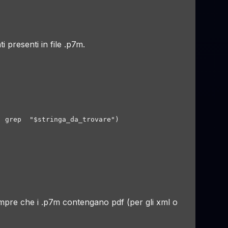
presenti in file .p7m.
 grep  "$stringa_da_trovare")

mpre che i .p7m contengano pdf (per gli xml o