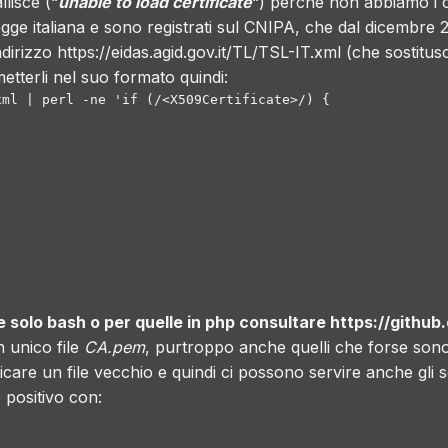
lisce (“
unable to load certificate
“) perché non abbiamo i cer
gge italiana e sono registrati sul
CNIPA
, che dal dicembre 
’indirizzo https://eidas.agid.gov.it/TL/TSL-IT.xml (che
sostitus
etterli nel suo formato quindi:
ml | perl -ne 'if (/<X509Certificate>/) {

ne solo bash o per quelle in php consultare
https://githu
n unico file
CA.pem
, purtroppo anche quelli che forse sono
are un file vecchio e quindi ci possono servire anche gli s
 positivo con: