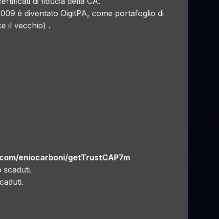
tificati di fiducia della
CA
.
2009 è diventato
DigitPA
, come portafoglio di
ce il vecchio
) .
b.com/eniocarboni/getTrustCAP7m
 scaduti.
caduti.