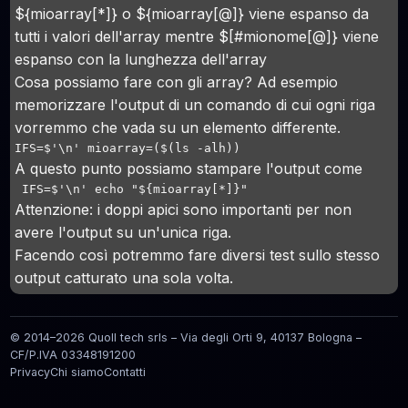
${mioarray[*]} o ${mioarray[@]} viene espanso da
tutti i valori dell'array mentre $[#mionome[@]} viene
espanso con la lunghezza dell'array
Cosa possiamo fare con gli array? Ad esempio
memorizzare l'output di un comando di cui ogni riga
vorremmo che vada su un elemento differente.
IFS=$'\n' mioarray=($(ls -alh))
A questo punto possiamo stampare l'output come
 IFS=$'\n' echo "${mioarray[*]}"
Attenzione: i doppi apici sono importanti per non
avere l'output su un'unica riga.
Facendo così potremmo fare diversi test sullo stesso
output catturato una sola volta.
© 2014–2026 Quoll tech srls – Via degli Orti 9, 40137 Bologna –
CF/P.IVA 03348191200
Privacy
Chi siamo
Contatti